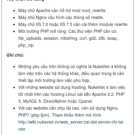
Máy chủ Apache cần hỗ trợ mod mod_rewrite.
Máy chủ Nginx cấu hình các thông số rewite.
Máy chủ IIS 7.0 hoặc IIS 7.5 cần cài thêm module rewrite
Môi trường PHP mở rộng: Các thư viện PHP cần có:
file_uploads, session, mbstring, curl, gd2, zlib, soap,
php_zip.
Ghi chú:
Những yêu cầu trên không có nghĩa là NukeViet 4 không
làm việc trên các hệ thống khác, điều quan trọng là cần
thiết lập môi trường làm việc phù hợp.
Với những website sử dụng hosting, NukeViet 4 làm việc
tốt nhất trên các hosting Linux cài sẵn Apache 2.2, PHP
5, MySQL 5, DirectAdmin hoặc Cpanel.
Với các website cần chịu tải cao, nên sử dụng Nginx,
PHP7 (php-fpm). Tham khảo thêm mô hình
http://wiki.nukeviet.vn/web_server:cai-dat-server-chi-tai-
cao