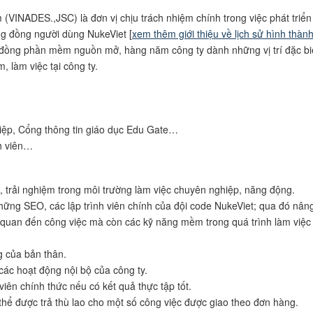
(VINADES.,JSC) là đơn vị chịu trách nhiệm chính trong việc phát triển
g đồng người dùng NukeViet [
xem thêm giới thiệu về lịch sử hình thàn
g đồng phần mềm nguồn mở, hàng năm công ty dành những vị trí đặc bi
, làm việc tại công ty.
iệp, Cổng thông tin giáo dục Edu Gate…
h viên…
p, trải nghiệm trong môi trường làm việc chuyên nghiệp, năng động.
 từ những SEO, các lập trình viên chính của đội code NukeViet; qua đó nân
 quan đến công việc mà còn các kỹ năng mềm trong quá trình làm việc
ng của bản thân.
ác hoạt động nội bộ của công ty.
iên chính thức nếu có kết quả thực tập tốt.
ể được trả thù lao cho một số công việc được giao theo đơn hàng.