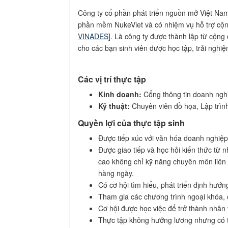
Công ty cổ phần phát triển nguồn mở Việt Nam 
phần mềm NukeViet và có nhiệm vụ hỗ trợ cộn
VINADES
]. Là công ty được thành lập từ cộn
cho các bạn sinh viên được học tập, trải nghiệm
C
ác vị trí thực tập
Kinh doanh:
Cổng thông tin doanh ngh
Kỹ thuật:
Chuyên viên đồ họa, Lập trìn
Quyền lợi của thực tập sinh
Được tiếp xúc với văn hóa doanh nghiệ
Được giao tiếp và học hỏi kiến thức
cao không chỉ kỹ năng chuyên môn liên
hàng ngày.
Có cơ hội tìm hiểu, phát triển định hướ
Tham gia các chương trình ngoại khóa, c
Cơ hội được học việc để trở thành nhân v
Thực tập không hưởng lương nhưng có th