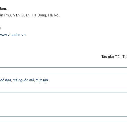
Nam.
rần Phú, Văn Quán, Hà Đông, Hà Nội.
4
/www.vinades.vn
Tác giả:
Trần Th
 đồ họa
,
mã nguồn mở
,
thực tập