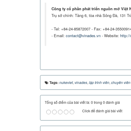
Công ty cổ phần phát triển nguồn mở Việt 
Trụ sở chính: Tầng 6, tòa nhà Sông Đà, 131 T
- Tel: +84-24-85872007 - Fax: +84-24-3550091
- Email:
contact@vinades.vn
- Website:
http:/
Tags:
nukeviet
,
vinades
,
lập trình viên
,
chuyên viên
Tổng số điểm của bài viết là: 0 trong 0 đánh giá
Click để đánh giá bài viết