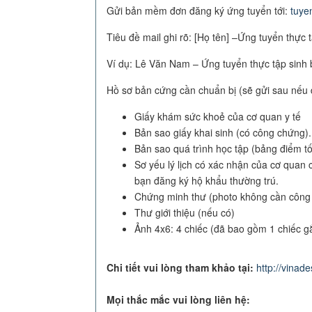
Gửi bản mềm đơn đăng ký ứng tuyển tới:
tuye
Tiêu đề mail ghi rõ: [Họ tên] –Ứng tuyển thực 
Ví dụ: Lê Văn Nam – Ứng tuyển thực tập sinh
Hồ sơ bản cứng cần chuẩn bị (sẽ gửi sau nếu 
Giấy khám sức khoẻ của cơ quan y tế
Bản sao giấy khai sinh (có công chứng).
Bản sao quá trình học tập (bảng điểm tố
Sơ yếu lý lịch có xác nhận của cơ quan
bạn đăng ký hộ khẩu thường trú.
Chứng minh thư (photo không cần công
Thư giới thiệu (nếu có)
Ảnh 4x6: 4 chiếc (đã bao gồm 1 chiếc gắn
Chi tiết vui lòng tham khảo tại:
http://vinad
Mọi thắc mắc vui lòng liên hệ: