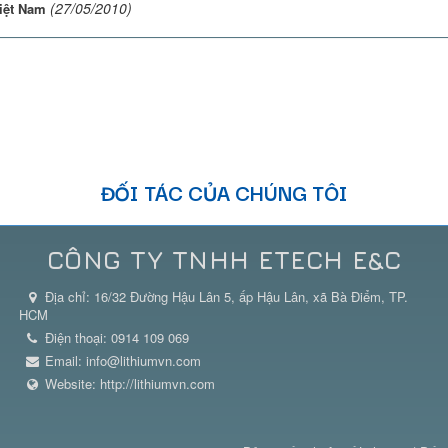
(27/05/2010)
iệt Nam
ĐỐI TÁC CỦA CHÚNG TÔI
CÔNG TY TNHH ETECH E&C
Địa chỉ:
16/32 Đường Hậu Lân 5, ấp Hậu Lân, xã Bà Điểm, TP.
HCM
Điện thoại:
0914 109 069
Email:
info@lithiumvn.com
Website:
http://lithiumvn.com