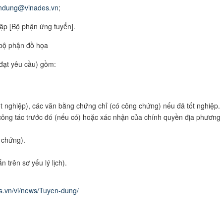
ndung@vinades.vn
;
tập [Bộ phận ứng tuyển].
 bộ phận đồ họa
đạt yêu cầu) gồm:
t nghiệp), các văn bằng chứng chỉ (có công chứng) nếu đã tốt nghiệp.
 công tác trước đó (nếu có) hoặc xác nhận của chính quyền địa phương
 chứng).
 trên sơ yếu lý lịch).
es.vn/vi/news/Tuyen-dung/