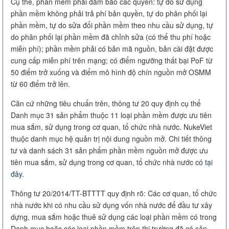
Cụ thể, phần mềm phải đảm bảo các quyền: tự do sử dụng
phần mềm không phải trả phí bản quyền, tự do phân phối lại
phần mềm, tự do sửa đổi phần mềm theo nhu cầu sử dụng, tự
do phân phối lại phần mềm đã chỉnh sửa (có thể thu phí hoặc
miễn phí); phần mềm phải có bản mã nguồn, bản cài đặt được
cung cấp miễn phí trên mạng; có điểm ngưỡng thất bại PoF từ
50 điểm trở xuống và điểm mô hình độ chín nguồn mở OSMM
từ 60 điểm trở lên.
Căn cứ những tiêu chuẩn trên, thông tư 20 quy định cụ thể
Danh mục 31 sản phẩm thuộc 11 loại phần mềm được ưu tiên
mua sắm, sử dụng trong cơ quan, tổ chức nhà nước. NukeViet
thuộc danh mục hệ quản trị nội dung nguồn mở. Chi tiết thông
tư và danh sách 31 sản phẩm phần mềm nguồn mở được ưu
tiên mua sắm, sử dụng trong cơ quan, tổ chức nhà nước có
tại
đây
.
Thông tư 20/2014/TT-BTTTT quy định rõ: Các cơ quan, tổ chức
nhà nước khi có nhu cầu sử dụng vốn nhà nước để đầu tư xây
dựng, mua sắm hoặc thuê sử dụng các loại phần mềm có trong
Danh mục hoặc các loại phần mềm trên thị trường đã có sản